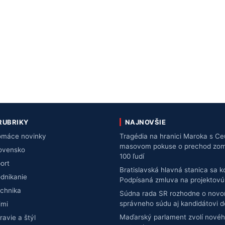
RUBRIKY
NAJNOVŠIE
máce novinky
Tragédia na hranici Maroka s Ce
masovom pokuse o prechod zomre
ovensko
100 ľudí
ort
Bratislavská hlavná stanica sa 
dnikanie
Podpísaná zmluva na projektov
chnika
Súdna rada SR rozhodne o novo
správneho súdu aj kandidátovi 
imi
Maďarský parlament zvolí novéh
ravie a štýl