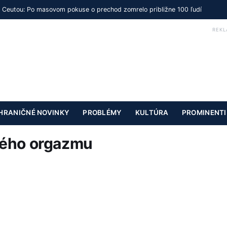
s Ceutou: Po masovom pokuse o prechod zomrelo približne 100 ľudí
REKL
HRANIČNÉ NOVINKY
PROBLÉMY
KULTÚRA
PROMINENTI
kého orgazmu