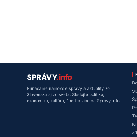
SPRÁVY
.info
Do
Prinášame najnovšie správy a aktuality zo
Sl
Slovenska aj zo sveta. Sledujte politiku,
Šp
ekonomiku, kultúru, šport a viac na Správy.info.
Po
Te
Kr
Zd