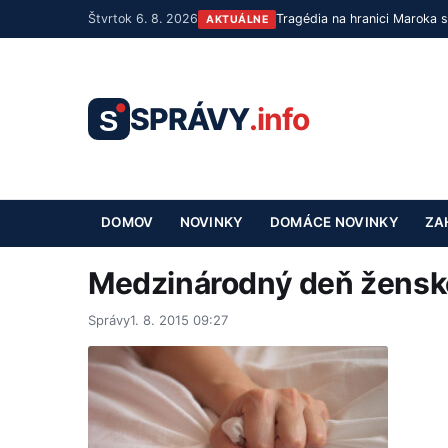
Štvrtok 6. 8. 2026
Tragédia na hranici Maroka 
AKTUÁLNE
SPRÁVY
.info
S
DOMOV
NOVINKY
DOMÁCE NOVINKY
ZA
Medzinárodný deň žens
Správy
1. 8. 2015 09:27