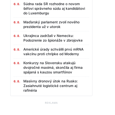
Súdna rada SR rozhodne o novom
6. 8.
šéfovi správneho súdu aj kandidátovi
do Luxemburgu
Maďarský parlament zvolí nového
6. 8.
prezidenta už v utorok
Ukrajinca zadržali v Nemecku:
6. 8.
Podozrenie zo špionáže v zbrojovke
Americké úrady schválili prvú mRNA
6. 8.
vakcínu proti chrípke od Moderny
Konkurzy na Slovensku atakujú
6. 8.
dvojročné maximá, skončila aj firma
spájaná s kauzou smartfónov
Masívny dronový útok na Rusko:
6. 8.
Zasiahnuté logistické centrum aj
rafinéria
REKLAMA