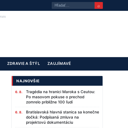
⌕
AMA
ZDRAVIE A ŠTÝL
ZAUJÍMAVÉ
NAJNOVŠIE
Tragédia na hranici Maroka s Ceutou:
6. 8.
Po masovom pokuse o prechod
zomrelo približne 100 ľudí
Bratislavská hlavná stanica sa konečne
6. 8.
dočká: Podpísaná zmluva na
projektovú dokumentáciu