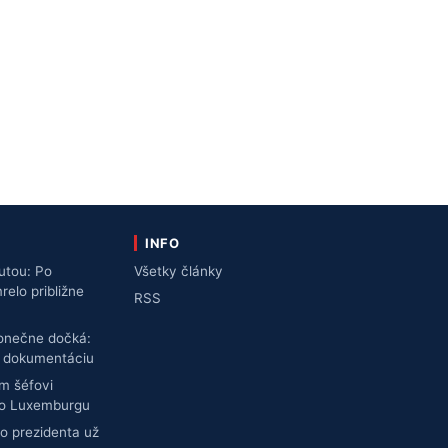
INFO
utou: Po
Všetky články
lo približne
RSS
konečne dočká:
ú dokumentáciu
m šéfovi
do Luxemburgu
o prezidenta už