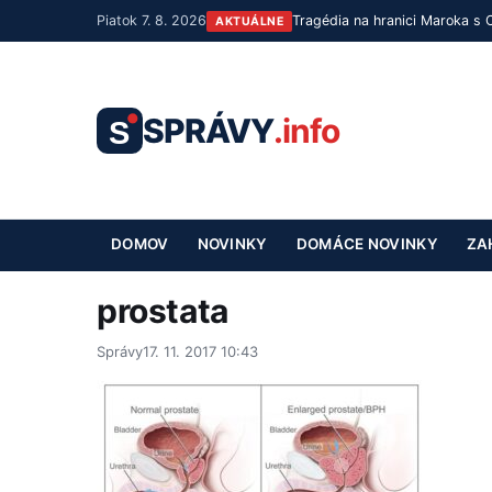
Piatok 7. 8. 2026
Tragédia na hranici Maroka s 
AKTUÁLNE
SPRÁVY
.info
S
DOMOV
NOVINKY
DOMÁCE NOVINKY
ZA
prostata
Správy
17. 11. 2017 10:43