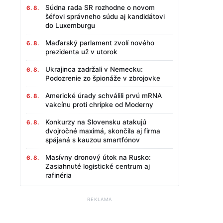
Súdna rada SR rozhodne o novom
6. 8.
šéfovi správneho súdu aj kandidátovi
do Luxemburgu
Maďarský parlament zvolí nového
6. 8.
prezidenta už v utorok
Ukrajinca zadržali v Nemecku:
6. 8.
Podozrenie zo špionáže v zbrojovke
Americké úrady schválili prvú mRNA
6. 8.
vakcínu proti chrípke od Moderny
Konkurzy na Slovensku atakujú
6. 8.
dvojročné maximá, skončila aj firma
spájaná s kauzou smartfónov
Masívny dronový útok na Rusko:
6. 8.
Zasiahnuté logistické centrum aj
rafinéria
REKLAMA