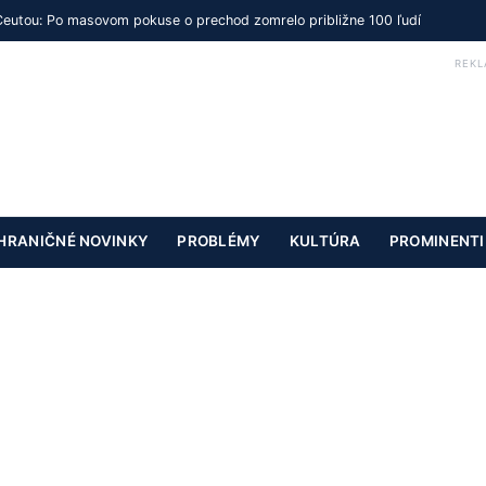
Ceutou: Po masovom pokuse o prechod zomrelo približne 100 ľudí
REKL
HRANIČNÉ NOVINKY
PROBLÉMY
KULTÚRA
PROMINENTI