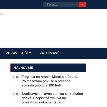
⌕
AMA
ZDRAVIE A ŠTÝL
ZAUJÍMAVÉ
NAJNOVŠIE
Tragédia na hranici Maroka s Ceutou:
6. 8.
Po masovom pokuse o prechod
zomrelo približne 100 ľudí
Bratislavská hlavná stanica sa konečne
6. 8.
dočká: Podpísaná zmluva na
projektovú dokumentáciu