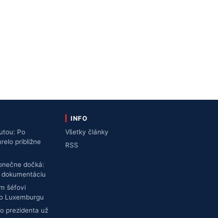
INFO
utou: Po
Všetky články
lo približne
RSS
konečne dočká:
ú dokumentáciu
m šéfovi
do Luxemburgu
o prezidenta už