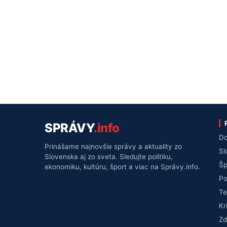
SPRÁVY
.info
Do
Prinášame najnovšie správy a aktuality zo
Sl
Slovenska aj zo sveta. Sledujte politiku,
Šp
ekonomiku, kultúru, šport a viac na Správy.info.
Po
Te
Kr
Zd