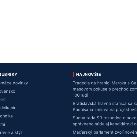
RUBRIKY
NAJNOVŠIE
máce novinky
Tragédia na hranici Maroka s Ce
masovom pokuse o prechod zomre
ovensko
100 ľudí
ort
Bratislavská hlavná stanica sa 
dnikanie
Podpísaná zmluva na projektov
chnika
Súdna rada SR rozhodne o novo
správneho súdu aj kandidátovi 
imi
Maďarský parlament zvolí novéh
ravie a štýl