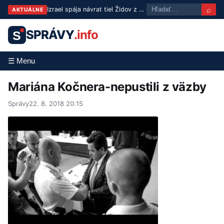
⌕
Izrael spája návrat tiel Židov z Libanonu s výmenou väzňov
AKTUÁLNE
SPRÁVY
.info
S
☰ Menu
Mariána Kočnera-nepustili z väzby
Správy
22. 8. 2018 20:15