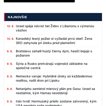
NAJNOVŠIE
Izrael spája návrat tiel Židov z Libanonu s výmenou
10. 8.
väzňov
Kanadský lesný požiar si vyžiadal prvú obeť: Žena
10. 8.
(80) zahynula pri úteku pred plameňmi
Bratislavu zahalil hustý čierny dym, hasiči bojujú s
9. 8.
požiarom
Sýria a Rusko pretvárajú vojenské základne na
9. 8.
spoločné centrá
Nemecko varuje: Hybridné útoky sú každodennou
9. 8.
realitou, našli dron pri Lipsku
Netanjahu zamietol mierový plán pre Gazu: Izrael sa
9. 8.
nestiahne, kým Hamas neodzbrojí
Irán tvrdí: Hormuzský prieliv zostane zatvorený, kým
9. 8.
USA nesplnia naše podmienky