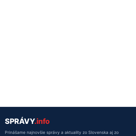
SPRÁVY
.info
Prinášame najnovšie správy a aktuality zo Slovenska aj zo