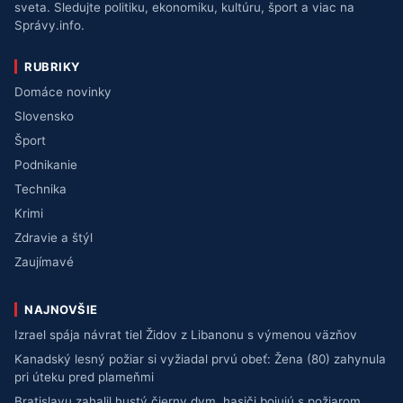
sveta. Sledujte politiku, ekonomiku, kultúru, šport a viac na
Správy.info.
RUBRIKY
Domáce novinky
Slovensko
Šport
Podnikanie
Technika
Krimi
Zdravie a štýl
Zaujímavé
NAJNOVŠIE
Izrael spája návrat tiel Židov z Libanonu s výmenou väzňov
Kanadský lesný požiar si vyžiadal prvú obeť: Žena (80) zahynula
pri úteku pred plameňmi
Bratislavu zahalil hustý čierny dym, hasiči bojujú s požiarom