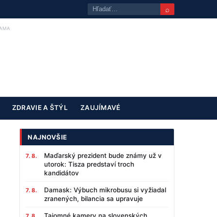
⌕
AMA
ZDRAVIE A ŠTÝL
ZAUJÍMAVÉ
NAJNOVŠIE
Maďarský prezident bude známy už v
7. 8.
utorok: Tisza predstaví troch
kandidátov
Damask: Výbuch mikrobusu si vyžiadal
7. 8.
zranených, bilancia sa upravuje
Tajomné kamery na slovenských
7. 8.