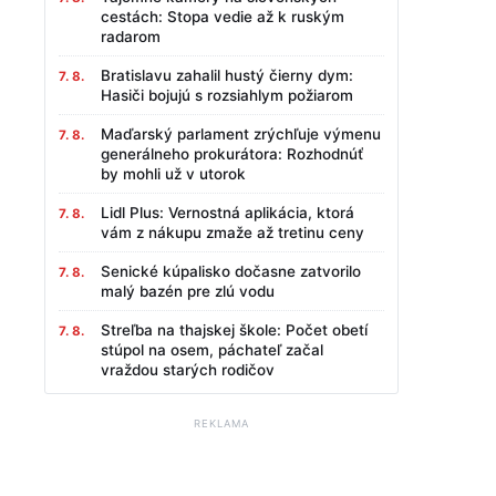
cestách: Stopa vedie až k ruským
radarom
Bratislavu zahalil hustý čierny dym:
7. 8.
Hasiči bojujú s rozsiahlym požiarom
Maďarský parlament zrýchľuje výmenu
7. 8.
generálneho prokurátora: Rozhodnúť
by mohli už v utorok
Lidl Plus: Vernostná aplikácia, ktorá
7. 8.
vám z nákupu zmaže až tretinu ceny
Senické kúpalisko dočasne zatvorilo
7. 8.
malý bazén pre zlú vodu
Streľba na thajskej škole: Počet obetí
7. 8.
stúpol na osem, páchateľ začal
vraždou starých rodičov
REKLAMA