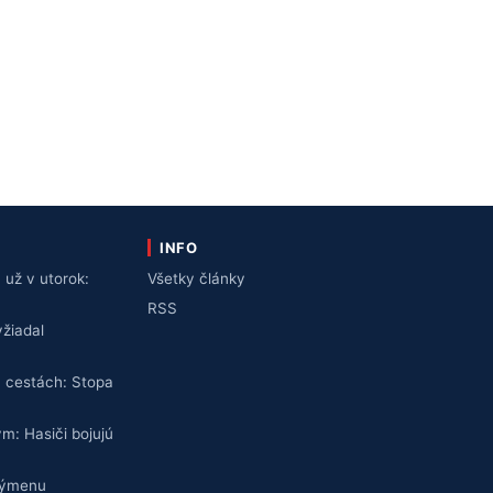
INFO
už v utorok:
Všetky články
v
RSS
žiadal
 cestách: Stopa
ym: Hasiči bojujú
výmenu