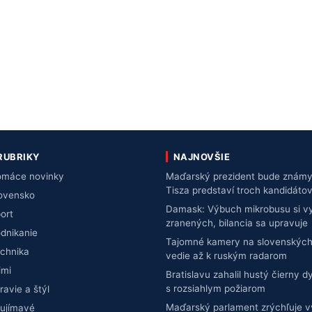
RUBRIKY
NAJNOVŠIE
máce novinky
Maďarský prezident bude známy 
Tisza predstaví troch kandidáto
ovensko
Damask: Výbuch mikrobusu si vy
ort
zranených, bilancia sa upravuje
dnikanie
Tajomné kamery na slovenských
chnika
vedie až k ruským radarom
imi
Bratislavu zahalil hustý čierny d
s rozsiahlym požiarom
ravie a štýl
Maďarský parlament zrýchľuje 
ujímavé