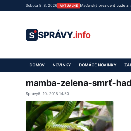
Sobota 8. 8. 2026
Maďarský prezident bude zná
AKTUÁLNE
SPRÁVY
.info
S
DOMOV
NOVINKY
DOMÁCE NOVINKY
ZA
mamba-zelena-smrť-ha
Správy
5. 10. 2018 14:50