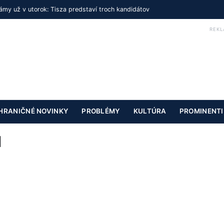
my už v utorok: Tisza predstaví troch kandidátov
REKL
HRANIČNÉ NOVINKY
PROBLÉMY
KULTÚRA
PROMINENTI
d