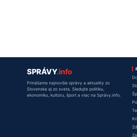
SPRÁVY
.info
Do
Prinášame najnovšie správy a aktuality zo
Sl
Slovenska aj zo sveta. Sledujte politiku,
Šp
ekonomiku, kultúru, šport a viac na Správy.info.
Po
Te
Kr
Zd
Za