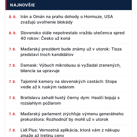
NAJNOVŠIE
Irán a Omán na prahu dohody o Hormuze, USA
8. 8.
zvažujú uvoľnenie blokády
Slovensko stále nepotrestalo vraždu utečenca spred
8. 8.
40 rokov: Česko už koná
Maďarský prezident bude známy už v utorok: Tisza
7. 8.
predstaví troch kandidátov
Damask: Výbuch mikrobusu si vyžiadal zranených,
7. 8.
bilancia sa upravuje
Tajomné kamery na slovenských cestách: Stopa
7. 8.
vedie až k ruským radarom
Bratislavu zahalil hustý čierny dym: Hasiči bojujú s
7. 8.
rozsiahlym požiarom
Maďarský parlament zrýchľuje výmenu generálneho
7. 8.
prokurátora: Rozhodnúť by mohli už v utorok
Lidl Plus: Vernostná aplikácia, ktorá vám z nákupu
7. 8.
zmaže až tretinu ceny