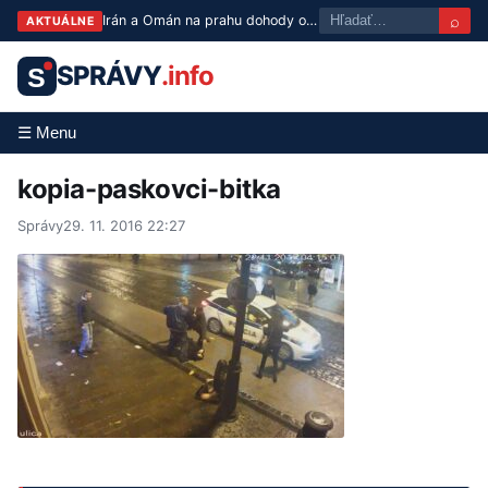
⌕
Irán a Omán na prahu dohody o Hormuze, USA zvažujú uvoľnenie blokády
AKTUÁLNE
SPRÁVY
.info
S
☰ Menu
kopia-paskovci-bitka
Správy
29. 11. 2016 22:27