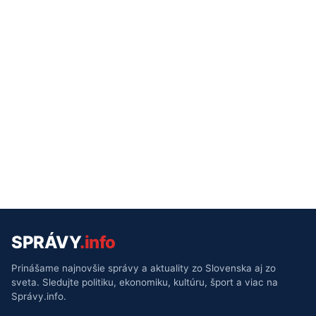
SPRÁVY
.info
Prinášame najnovšie správy a aktuality zo Slovenska aj zo
sveta. Sledujte politiku, ekonomiku, kultúru, šport a viac na
Správy.info.