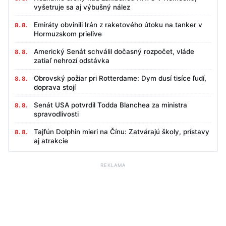
vyšetruje sa aj výbušný nález
Emiráty obvinili Irán z raketového útoku na tanker v
8. 8.
Hormuzskom prielive
Americký Senát schválil dočasný rozpočet, vláde
8. 8.
zatiaľ nehrozí odstávka
Obrovský požiar pri Rotterdame: Dym dusí tisíce ľudí,
8. 8.
doprava stojí
Senát USA potvrdil Todda Blanchea za ministra
8. 8.
spravodlivosti
Tajfún Dolphin mieri na Čínu: Zatvárajú školy, prístavy
8. 8.
aj atrakcie
REKLAMA