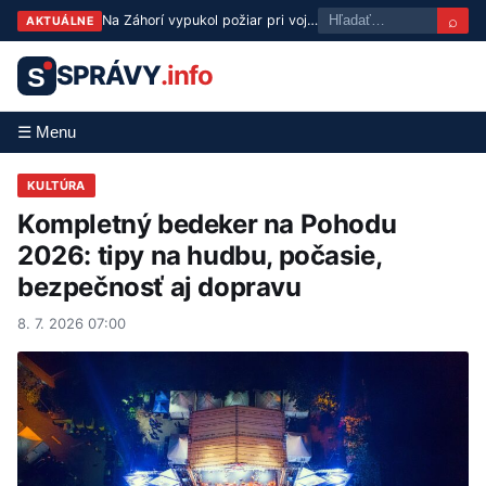
⌕
Na Záhorí vypukol požiar pri vojenskom technickom ústave, zasahujú hasiči
AKTUÁLNE
SPRÁVY
.info
S
☰ Menu
KULTÚRA
Kompletný bedeker na Pohodu
2026: tipy na hudbu, počasie,
bezpečnosť aj dopravu
8. 7. 2026 07:00