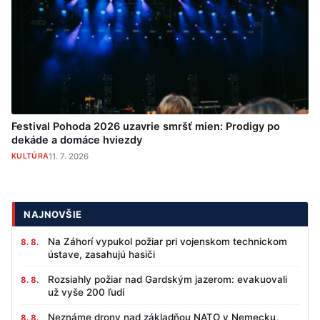
Festival Pohoda 2026 uzavrie smršť mien: Prodigy po
dekáde a domáce hviezdy
KULTÚRA
11. 7. 2026
NAJNOVŠIE
Na Záhorí vypukol požiar pri vojenskom technickom
8. 8.
ústave, zasahujú hasiči
Rozsiahly požiar nad Gardským jazerom: evakuovali
8. 8.
už vyše 200 ľudí
Neznáme drony nad základňou NATO v Nemecku,
8. 8.