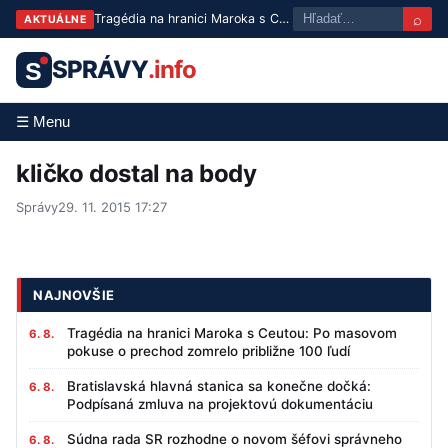
⌕
Tragédia na hranici Maroka s Ceutou: Po masovom pokuse o prechod zomrelo približne 100 ľudí
AKTUÁLNE
SPRÁVY
.info
S
☰ Menu
kličko dostal na body
Správy
29. 11. 2015 17:27
NAJNOVŠIE
Tragédia na hranici Maroka s Ceutou: Po masovom
6. 8.
pokuse o prechod zomrelo približne 100 ľudí
Bratislavská hlavná stanica sa konečne dočká:
6. 8.
Podpísaná zmluva na projektovú dokumentáciu
Súdna rada SR rozhodne o novom šéfovi správneho
6. 8.