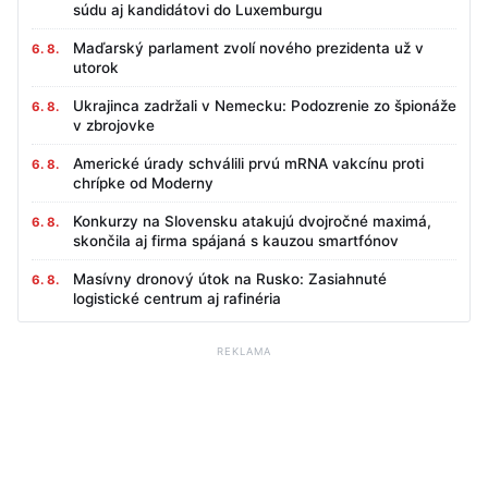
súdu aj kandidátovi do Luxemburgu
Maďarský parlament zvolí nového prezidenta už v
6. 8.
utorok
Ukrajinca zadržali v Nemecku: Podozrenie zo špionáže
6. 8.
v zbrojovke
Americké úrady schválili prvú mRNA vakcínu proti
6. 8.
chrípke od Moderny
Konkurzy na Slovensku atakujú dvojročné maximá,
6. 8.
skončila aj firma spájaná s kauzou smartfónov
Masívny dronový útok na Rusko: Zasiahnuté
6. 8.
logistické centrum aj rafinéria
REKLAMA