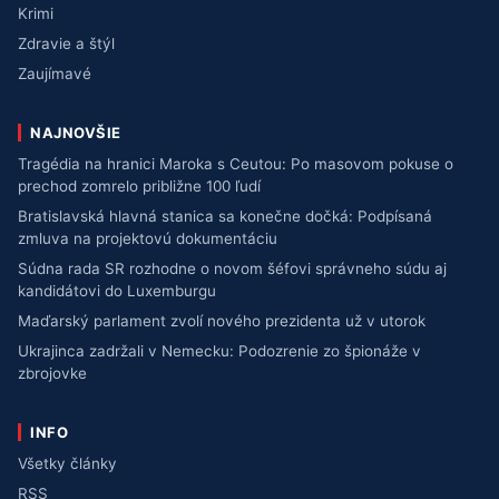
Krimi
Zdravie a štýl
Zaujímavé
NAJNOVŠIE
Tragédia na hranici Maroka s Ceutou: Po masovom pokuse o
prechod zomrelo približne 100 ľudí
Bratislavská hlavná stanica sa konečne dočká: Podpísaná
zmluva na projektovú dokumentáciu
Súdna rada SR rozhodne o novom šéfovi správneho súdu aj
kandidátovi do Luxemburgu
Maďarský parlament zvolí nového prezidenta už v utorok
Ukrajinca zadržali v Nemecku: Podozrenie zo špionáže v
zbrojovke
INFO
Všetky články
RSS