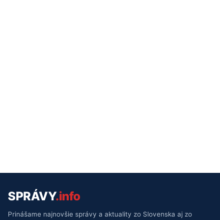
SPRÁVY
.info
Prinášame najnovšie správy a aktuality zo Slovenska aj zo