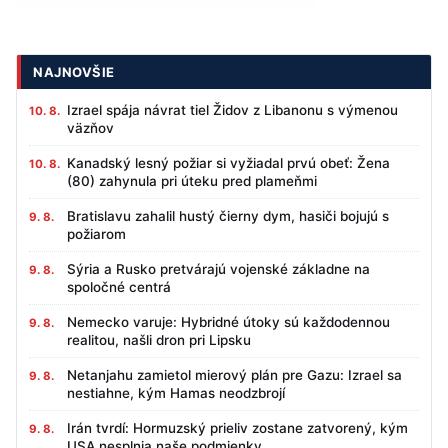
NAJNOVŠIE
Izrael spája návrat tiel Židov z Libanonu s výmenou
10. 8.
väzňov
Kanadský lesný požiar si vyžiadal prvú obeť: Žena
10. 8.
(80) zahynula pri úteku pred plameňmi
Bratislavu zahalil hustý čierny dym, hasiči bojujú s
9. 8.
požiarom
Sýria a Rusko pretvárajú vojenské základne na
9. 8.
spoločné centrá
Nemecko varuje: Hybridné útoky sú každodennou
9. 8.
realitou, našli dron pri Lipsku
Netanjahu zamietol mierový plán pre Gazu: Izrael sa
9. 8.
nestiahne, kým Hamas neodzbrojí
Irán tvrdí: Hormuzský prieliv zostane zatvorený, kým
9. 8.
USA nesplnia naše podmienky