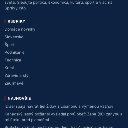
sveta. Sledujte politiku, ekonomiku, kultúru, šport a viac na
Správy.info.
RUBRIKY
Domáce novinky
Slovensko
Šport
Podnikanie
Technika
Krimi
Zdravie a štýl
Zaujímavé
NAJNOVŠIE
Izrael spája návrat tiel Židov z Libanonu s výmenou väzňov
Kanadský lesný požiar si vyžiadal prvú obeť: Žena (80) zahynula
pri úteku pred plameňmi
Bratislavu zahalil hustý čierny dym, hasiči bojujú s požiarom