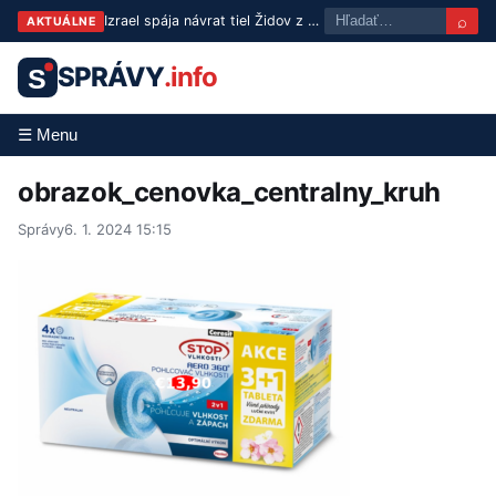
⌕
Izrael spája návrat tiel Židov z Libanonu s výmenou väzňov
AKTUÁLNE
SPRÁVY
.info
S
☰ Menu
obrazok_cenovka_centralny_kruh
Správy
6. 1. 2024 15:15