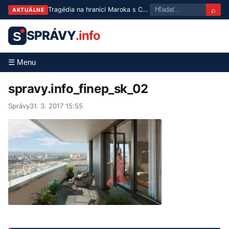
⌕
Tragédia na hranici Maroka s Ceutou: Po masovom pokuse o prechod zomrelo približne 100 ľudí
AKTUÁLNE
SPRÁVY
.info
S
☰ Menu
spravy.info_finep_sk_02
Správy
31. 3. 2017 15:55