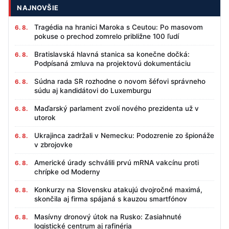
NAJNOVŠIE
Tragédia na hranici Maroka s Ceutou: Po masovom
6. 8.
pokuse o prechod zomrelo približne 100 ľudí
Bratislavská hlavná stanica sa konečne dočká:
6. 8.
Podpísaná zmluva na projektovú dokumentáciu
Súdna rada SR rozhodne o novom šéfovi správneho
6. 8.
súdu aj kandidátovi do Luxemburgu
Maďarský parlament zvolí nového prezidenta už v
6. 8.
utorok
Ukrajinca zadržali v Nemecku: Podozrenie zo špionáže
6. 8.
v zbrojovke
Americké úrady schválili prvú mRNA vakcínu proti
6. 8.
chrípke od Moderny
Konkurzy na Slovensku atakujú dvojročné maximá,
6. 8.
skončila aj firma spájaná s kauzou smartfónov
Masívny dronový útok na Rusko: Zasiahnuté
6. 8.
logistické centrum aj rafinéria