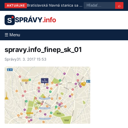
⌕
Bratislavská hlavná stanica sa konečne dočká: Podpísaná zmluva na projektovú dokumentáciu
AKTUÁLNE
SPRÁVY
.info
S
☰ Menu
spravy.info_finep_sk_01
Správy
31. 3. 2017 15:53