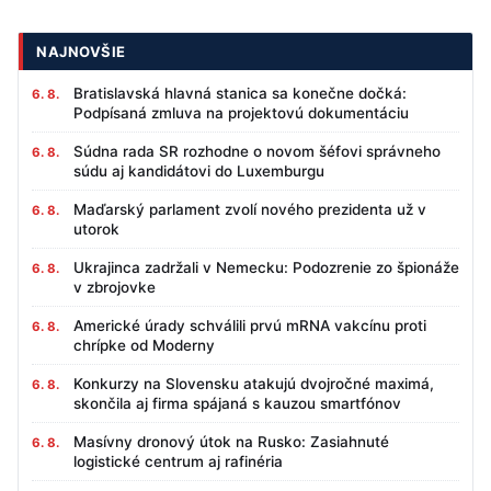
NAJNOVŠIE
Bratislavská hlavná stanica sa konečne dočká:
6. 8.
Podpísaná zmluva na projektovú dokumentáciu
Súdna rada SR rozhodne o novom šéfovi správneho
6. 8.
súdu aj kandidátovi do Luxemburgu
Maďarský parlament zvolí nového prezidenta už v
6. 8.
utorok
Ukrajinca zadržali v Nemecku: Podozrenie zo špionáže
6. 8.
v zbrojovke
Americké úrady schválili prvú mRNA vakcínu proti
6. 8.
chrípke od Moderny
Konkurzy na Slovensku atakujú dvojročné maximá,
6. 8.
skončila aj firma spájaná s kauzou smartfónov
Masívny dronový útok na Rusko: Zasiahnuté
6. 8.
logistické centrum aj rafinéria