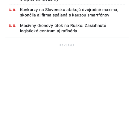
Konkurzy na Slovensku atakujú dvojročné maximá,
6. 8.
skončila aj firma spájaná s kauzou smartfónov
Masívny dronový útok na Rusko: Zasiahnuté
6. 8.
logistické centrum aj rafinéria
REKLAMA