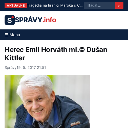
⌕
Tragédia na hranici Maroka s Ceutou: Po masovom pokuse o prechod zomrelo približne 100 ľudí
AKTUÁLNE
SPRÁVY
.info
S
☰ Menu
Herec Emil Horváth ml.© Dušan
Kittler
Správy
19. 5. 2017 21:51