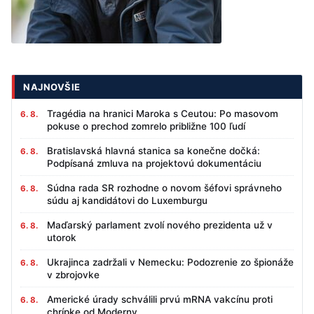
NAJNOVŠIE
Tragédia na hranici Maroka s Ceutou: Po masovom
6. 8.
pokuse o prechod zomrelo približne 100 ľudí
Bratislavská hlavná stanica sa konečne dočká:
6. 8.
Podpísaná zmluva na projektovú dokumentáciu
Súdna rada SR rozhodne o novom šéfovi správneho
6. 8.
súdu aj kandidátovi do Luxemburgu
Maďarský parlament zvolí nového prezidenta už v
6. 8.
utorok
Ukrajinca zadržali v Nemecku: Podozrenie zo špionáže
6. 8.
v zbrojovke
Americké úrady schválili prvú mRNA vakcínu proti
6. 8.
chrípke od Moderny