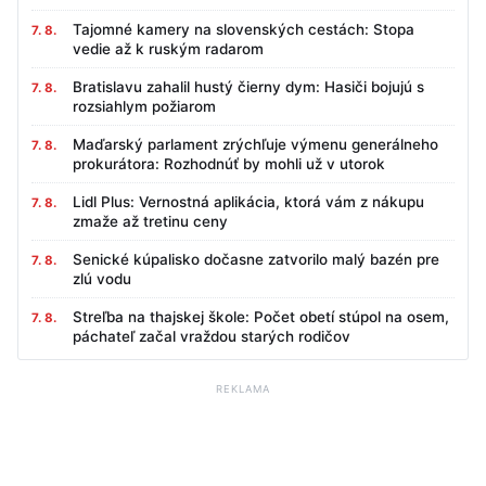
Tajomné kamery na slovenských cestách: Stopa
7. 8.
vedie až k ruským radarom
Bratislavu zahalil hustý čierny dym: Hasiči bojujú s
7. 8.
rozsiahlym požiarom
Maďarský parlament zrýchľuje výmenu generálneho
7. 8.
prokurátora: Rozhodnúť by mohli už v utorok
Lidl Plus: Vernostná aplikácia, ktorá vám z nákupu
7. 8.
zmaže až tretinu ceny
Senické kúpalisko dočasne zatvorilo malý bazén pre
7. 8.
zlú vodu
Streľba na thajskej škole: Počet obetí stúpol na osem,
7. 8.
páchateľ začal vraždou starých rodičov
REKLAMA