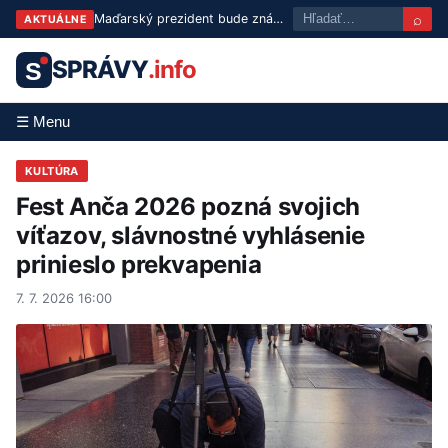
⌕
Maďarský prezident bude známy už v utorok: Tisza predstaví troch kandidátov
AKTUÁLNE
SPRÁVY
.info
S
☰ Menu
KULTÚRA
Fest Anča 2026 pozná svojich
víťazov, slávnostné vyhlásenie
prinieslo prekvapenia
7. 7. 2026 16:00