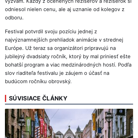
výzvam. Každý z ocenených režisérov a režisérok si
odniesol nielen cenu, ale aj uznanie od kolegov z
odboru.
Festival potvrdil svoju pozíciu jednej z
najvýznamnejších prehliadok animácie v strednej
Európe. Už teraz sa organizátori pripravujú na
jubilejný dvadsiaty ročník, ktorý by mal priniesť ešte
bohatší program a viac medzinárodných hostí. Podľa
slov riaditeľa festivalu je záujem o účasť na
budúcom ročníku obrovský.
SÚVISIACE ČLÁNKY