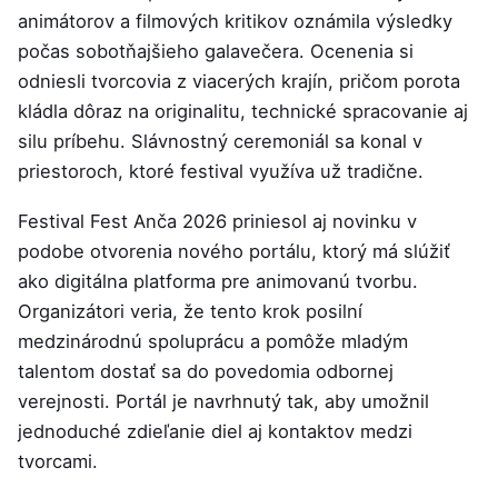
animátorov a filmových kritikov oznámila výsledky
počas sobotňajšieho galavečera. Ocenenia si
odniesli tvorcovia z viacerých krajín, pričom porota
kládla dôraz na originalitu, technické spracovanie aj
silu príbehu. Slávnostný ceremoniál sa konal v
priestoroch, ktoré festival využíva už tradične.
Festival Fest Anča 2026 priniesol aj novinku v
podobe otvorenia nového portálu, ktorý má slúžiť
ako digitálna platforma pre animovanú tvorbu.
Organizátori veria, že tento krok posilní
medzinárodnú spoluprácu a pomôže mladým
talentom dostať sa do povedomia odbornej
verejnosti. Portál je navrhnutý tak, aby umožnil
jednoduché zdieľanie diel aj kontaktov medzi
tvorcami.