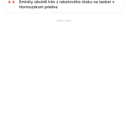
Emiráty obvinili Irán z raketového útoku na tanker v
8. 8.
Hormuzskom prielive
REKLAMA