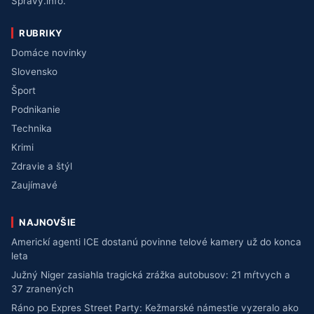
Správy.info.
RUBRIKY
Domáce novinky
Slovensko
Šport
Podnikanie
Technika
Krimi
Zdravie a štýl
Zaujímavé
NAJNOVŠIE
Americkí agenti ICE dostanú povinne telové kamery už do konca
leta
Južný Niger zasiahla tragická zrážka autobusov: 21 mŕtvych a
37 zranených
Ráno po Expres Street Party: Kežmarské námestie vyzeralo ako