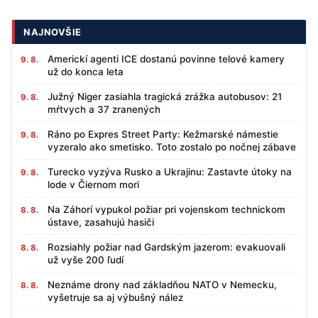
NAJNOVŠIE
Americkí agenti ICE dostanú povinne telové kamery
9. 8.
už do konca leta
Južný Niger zasiahla tragická zrážka autobusov: 21
9. 8.
mŕtvych a 37 zranených
Ráno po Expres Street Party: Kežmarské námestie
9. 8.
vyzeralo ako smetisko. Toto zostalo po nočnej zábave
Turecko vyzýva Rusko a Ukrajinu: Zastavte útoky na
9. 8.
lode v Čiernom mori
Na Záhorí vypukol požiar pri vojenskom technickom
8. 8.
ústave, zasahujú hasiči
Rozsiahly požiar nad Gardským jazerom: evakuovali
8. 8.
už vyše 200 ľudí
Neznáme drony nad základňou NATO v Nemecku,
8. 8.
vyšetruje sa aj výbušný nález