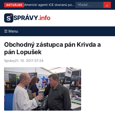
⌕
Americkí agenti ICE dostanú povinne telové kamery už do konca leta
AKTUÁLNE
SPRÁVY
.info
S
☰ Menu
Obchodný zástupca pán Krivda a
pán Lopušek
Správy
21. 10. 2017 07:24