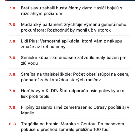
Bratislavu zahalil hustý čierny dym: Hasiči bojujú s
7. 8.
rozsiahlym požiarom
Maďarský parlament zrýchľuje výmenu generálneho
7. 8.
prokurátora: Rozhodnúť by mohli už v utorok
Lidl Plus: Vernostná aplikácia, ktorá vám z nákupu
7. 8.
zmaže až tretinu ceny
Senické kúpalisko dočasne zatvorilo malý bazén pre
7. 8.
zlú vodu
Streľba na thajskej škole: Počet obetí stúpol na osem,
7. 8.
páchateľ začal vraždou starých rodičov
Horúčavy v KĽDR: Štát odporúča psie polievky ako
7. 8.
liek proti teplu
Filipíny zasiahlo silné zemetrasenie: Otrasy pocítili aj v
7. 8.
Manile
Tragédia na hranici Maroka s Ceutou: Po masovom
6. 8.
pokuse o prechod zomrelo približne 100 ľudí