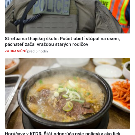
Streľba na thajskej škole: Počet obetí stúpol na osem,
páchateľ začal vraždou starých rodičov
ZAHRANIČNÉ
pred 5 hodín
Horúčavy v KĽDR: Štát odporúča psie polievky ako liek