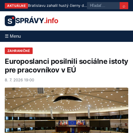
⌕
Bratislavu zahalil hustý čierny dym: Hasiči bojujú s rozsiahlym požiarom
AKTUÁLNE
SPRÁVY
.info
S
☰ Menu
ZAHRANIČNÉ
Europoslanci posilnili sociálne istoty
pre pracovníkov v EÚ
8. 7. 2026 19:00