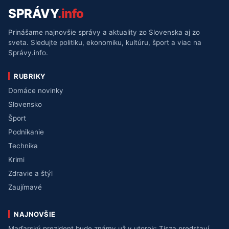
SPRÁVY
.info
Prinášame najnovšie správy a aktuality zo Slovenska aj zo
sveta. Sledujte politiku, ekonomiku, kultúru, šport a viac na
Správy.info.
RUBRIKY
Domáce novinky
Slovensko
Šport
Podnikanie
Technika
Krimi
Zdravie a štýl
Zaujímavé
NAJNOVŠIE
Maďarský prezident bude známy už v utorok: Tisza predstaví