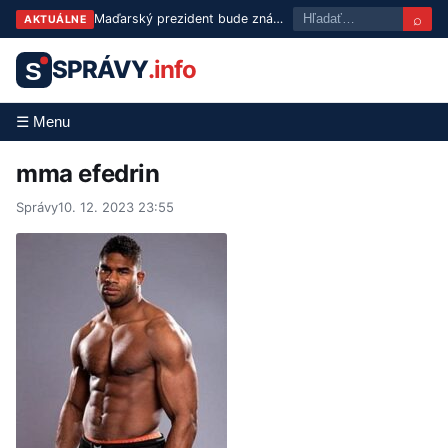
⌕
Maďarský prezident bude známy už v utorok: Tisza predstaví troch kandidátov
AKTUÁLNE
SPRÁVY
.info
S
☰ Menu
mma efedrin
Správy
10. 12. 2023 23:55