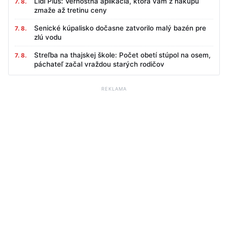
Lidl Plus: Vernostná aplikácia, ktorá vám z nákupu
7. 8.
zmaže až tretinu ceny
Senické kúpalisko dočasne zatvorilo malý bazén pre
7. 8.
zlú vodu
Streľba na thajskej škole: Počet obetí stúpol na osem,
7. 8.
páchateľ začal vraždou starých rodičov
REKLAMA