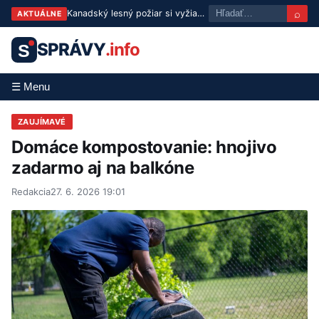
⌕
Kanadský lesný požiar si vyžiadal prvú obeť: Žena (80) zahynula pri úteku pred plameňmi
AKTUÁLNE
SPRÁVY
.info
S
☰ Menu
ZAUJÍMAVÉ
Domáce kompostovanie: hnojivo
zadarmo aj na balkóne
Redakcia
27. 6. 2026 19:01