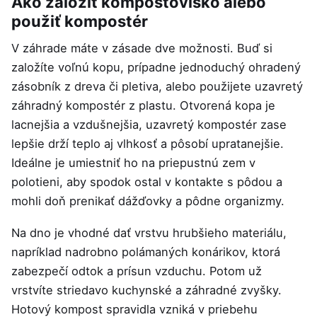
Ako založiť kompostovisko alebo
použiť kompostér
V záhrade máte v zásade dve možnosti. Buď si
založíte voľnú kopu, prípadne jednoduchý ohradený
zásobník z dreva či pletiva, alebo použijete uzavretý
záhradný kompostér z plastu. Otvorená kopa je
lacnejšia a vzdušnejšia, uzavretý kompostér zase
lepšie drží teplo aj vlhkosť a pôsobí upratanejšie.
Ideálne je umiestniť ho na priepustnú zem v
polotieni, aby spodok ostal v kontakte s pôdou a
mohli doň prenikať dážďovky a pôdne organizmy.
Na dno je vhodné dať vrstvu hrubšieho materiálu,
napríklad nadrobno polámaných konárikov, ktorá
zabezpečí odtok a prísun vzduchu. Potom už
vrstvíte striedavo kuchynské a záhradné zvyšky.
Hotový kompost spravidla vzniká v priebehu