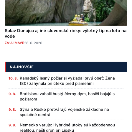
Splav Dunajca aj iné slovenské rieky: výletný tip na leto na
vode
ZAUJÍMAVÉ
28. 6. 2026
NAJNOVŠIE
Kanadský lesný požiar si vyžiadal prvú obeť: Žena
10. 8.
(80) zahynula pri úteku pred plameňmi
Bratislavu zahalil hustý čierny dym, hasiči bojujú s
9. 8.
požiarom
Sýria a Rusko pretvárajú vojenské základne na
9. 8.
spoločné centrá
Nemecko varuje: Hybridné útoky sú každodennou
9. 8.
realitou, našli dron pri Lipsku