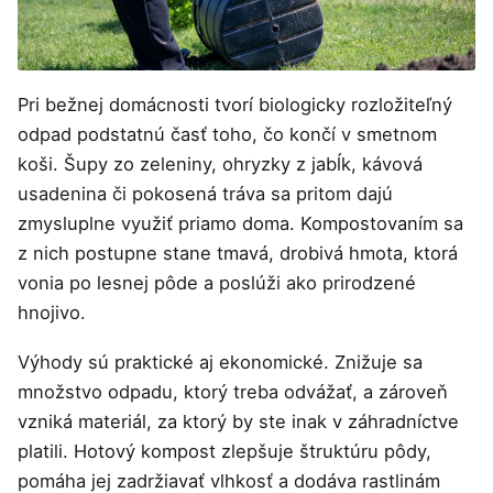
Pri bežnej domácnosti tvorí biologicky rozložiteľný
odpad podstatnú časť toho, čo končí v smetnom
koši. Šupy zo zeleniny, ohryzky z jabĺk, kávová
usadenina či pokosená tráva sa pritom dajú
zmysluplne využiť priamo doma. Kompostovaním sa
z nich postupne stane tmavá, drobivá hmota, ktorá
vonia po lesnej pôde a poslúži ako prirodzené
hnojivo.
Výhody sú praktické aj ekonomické. Znižuje sa
množstvo odpadu, ktorý treba odvážať, a zároveň
vzniká materiál, za ktorý by ste inak v záhradníctve
platili. Hotový kompost zlepšuje štruktúru pôdy,
pomáha jej zadržiavať vlhkosť a dodáva rastlinám