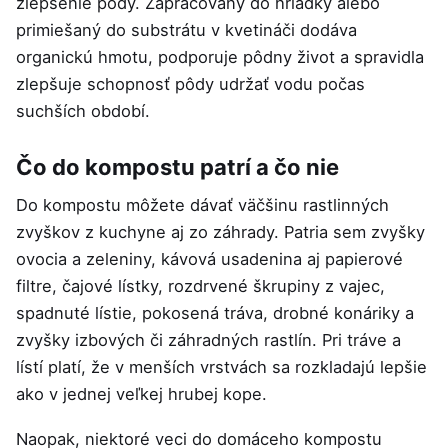
zlepšenie pôdy. Zapracovaný do hriadky alebo
primiešaný do substrátu v kvetináči dodáva
organickú hmotu, podporuje pôdny život a spravidla
zlepšuje schopnosť pôdy udržať vodu počas
suchších období.
Čo do kompostu patrí a čo nie
Do kompostu môžete dávať väčšinu rastlinných
zvyškov z kuchyne aj zo záhrady. Patria sem zvyšky
ovocia a zeleniny, kávová usadenina aj papierové
filtre, čajové lístky, rozdrvené škrupiny z vajec,
spadnuté lístie, pokosená tráva, drobné konáriky a
zvyšky izbových či záhradných rastlín. Pri tráve a
lístí platí, že v menších vrstvách sa rozkladajú lepšie
ako v jednej veľkej hrubej kope.
Naopak, niektoré veci do domáceho kompostu