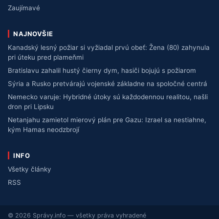
Zaujímavé
NAJNOVŠIE
Kanadský lesný požiar si vyžiadal prvú obeť: Žena (80) zahynula
pri úteku pred plameňmi
Bratislavu zahalil hustý čierny dym, hasiči bojujú s požiarom
Sýria a Rusko pretvárajú vojenské základne na spoločné centrá
Nemecko varuje: Hybridné útoky sú každodennou realitou, našli
dron pri Lipsku
Netanjahu zamietol mierový plán pre Gazu: Izrael sa nestiahne,
kým Hamas neodzbrojí
INFO
Všetky články
RSS
© 2026 Správy.info — všetky práva vyhradené