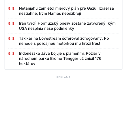
Netanjahu zamietol mierový plán pre Gazu: Izrael sa
9. 8.
nestiahne, kým Hamas neodzbrojí
Irán tvrdí: Hormuzský prieliv zostane zatvorený, kým
9. 8.
USA nesplnia naše podmienky
Taxikár na Lovestream šoféroval zdrogovaný: Po
9. 8.
nehode s policajnou motorkou mu hrozí trest
Indonézska Jáva bojuje s plameňmi: Požiar v
9. 8.
národnom parku Bromo Tengger už zničil 176
hektárov
REKLAMA