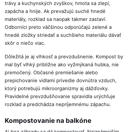
trávy a kuchynských zvyškov, hmota sa zlepí,
zapácha a hnije. Ak prevažujú suché hnedé
materiály, rozklad sa naopak takmer zastaví.
Odborníci preto väčšinou odporúčajú zelené a
hnedé zložky striedať a suchšieho materiálu dávať
skôr o niečo viac.
Dôležitá je aj vlhkosť a prevzdušnenie. Kompost by
mal byť vlhký približne ako vyžmýkaná hubka, nie
premočený. Občasné premiešanie alebo
prepichovanie vidlami privedie dovnútra vzduch,
ktorý potrebujú mikroorganizmy aj dážďovky.
Pravidelné prevzdušňovanie spravidla urýchľuje
rozklad a predchádza nepríjemnému zápachu.
Kompostovanie na balkóne
Aj bez záhrady sa dá kompostovať. Najznámejším