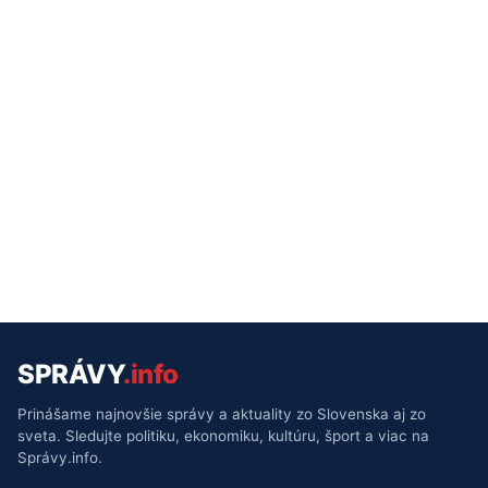
SPRÁVY
.info
Prinášame najnovšie správy a aktuality zo Slovenska aj zo
sveta. Sledujte politiku, ekonomiku, kultúru, šport a viac na
Správy.info.