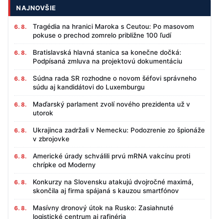
NAJNOVŠIE
Tragédia na hranici Maroka s Ceutou: Po masovom
6. 8.
pokuse o prechod zomrelo približne 100 ľudí
Bratislavská hlavná stanica sa konečne dočká:
6. 8.
Podpísaná zmluva na projektovú dokumentáciu
Súdna rada SR rozhodne o novom šéfovi správneho
6. 8.
súdu aj kandidátovi do Luxemburgu
Maďarský parlament zvolí nového prezidenta už v
6. 8.
utorok
Ukrajinca zadržali v Nemecku: Podozrenie zo špionáže
6. 8.
v zbrojovke
Americké úrady schválili prvú mRNA vakcínu proti
6. 8.
chrípke od Moderny
Konkurzy na Slovensku atakujú dvojročné maximá,
6. 8.
skončila aj firma spájaná s kauzou smartfónov
Masívny dronový útok na Rusko: Zasiahnuté
6. 8.
logistické centrum aj rafinéria