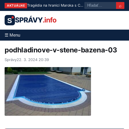
⌕
Tragédia na hranici Maroka s Ceutou: Po masovom pokuse o prechod zomrelo približne 100 ľudí
AKTUÁLNE
SPRÁVY
.info
S
☰ Menu
podhladinove-v-stene-bazena-03
Správy
22. 3. 2024 20:39