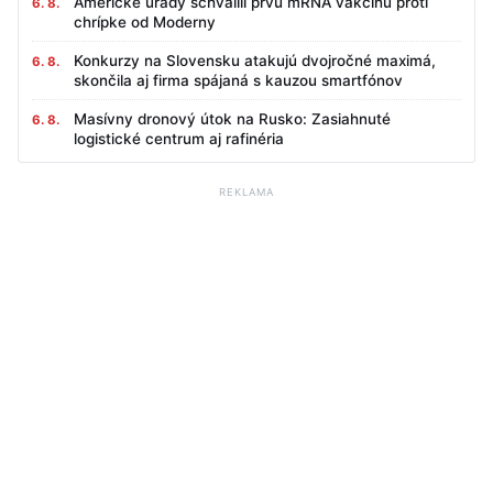
Americké úrady schválili prvú mRNA vakcínu proti
6. 8.
chrípke od Moderny
Konkurzy na Slovensku atakujú dvojročné maximá,
6. 8.
skončila aj firma spájaná s kauzou smartfónov
Masívny dronový útok na Rusko: Zasiahnuté
6. 8.
logistické centrum aj rafinéria
REKLAMA