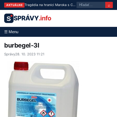
⌕
Tragédia na hranici Maroka s Ceutou: Po masovom pokuse o prechod zomrelo približne 100 ľudí
AKTUÁLNE
SPRÁVY
.info
S
☰ Menu
burbegel-3l
Správy
28. 10. 2023 11:21