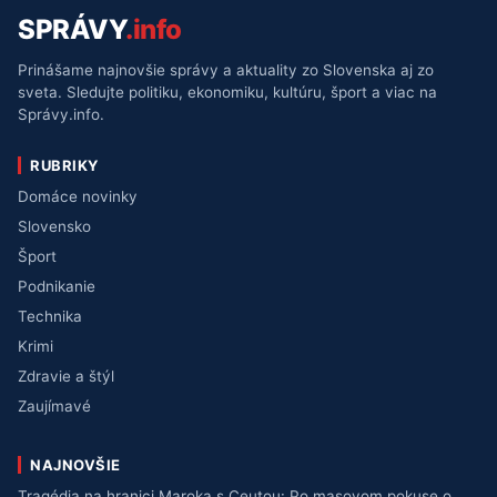
SPRÁVY
.info
Prinášame najnovšie správy a aktuality zo Slovenska aj zo
sveta. Sledujte politiku, ekonomiku, kultúru, šport a viac na
Správy.info.
RUBRIKY
Domáce novinky
Slovensko
Šport
Podnikanie
Technika
Krimi
Zdravie a štýl
Zaujímavé
NAJNOVŠIE
Tragédia na hranici Maroka s Ceutou: Po masovom pokuse o