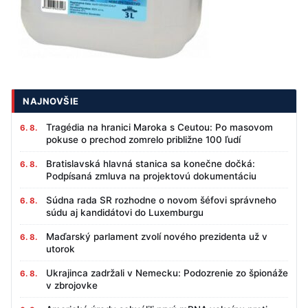
NAJNOVŠIE
Tragédia na hranici Maroka s Ceutou: Po masovom
6. 8.
pokuse o prechod zomrelo približne 100 ľudí
Bratislavská hlavná stanica sa konečne dočká:
6. 8.
Podpísaná zmluva na projektovú dokumentáciu
Súdna rada SR rozhodne o novom šéfovi správneho
6. 8.
súdu aj kandidátovi do Luxemburgu
Maďarský parlament zvolí nového prezidenta už v
6. 8.
utorok
Ukrajinca zadržali v Nemecku: Podozrenie zo špionáže
6. 8.
v zbrojovke