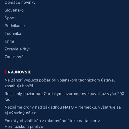
Domáce novinky
Slovensko
Šport
Podnikanie
Technika
Krimi
Zdravie a štýl
Zaujímavé
NAJNOVŠIE
Na Záhorí vypukol požiar pri vojenskom technickom ústave,
zasahujú hasiči
Rozsiahly požiar nad Gardským jazerom: evakuovali už vyše 200
ľudí
Neznáme drony nad základňou NATO v Nemecku, vyšetruje sa
aj výbušný nález
Emiráty obvinili Irán z raketového útoku na tanker v
Hormuzskom prielive