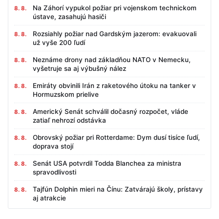
Na Záhorí vypukol požiar pri vojenskom technickom
8. 8.
ústave, zasahujú hasiči
Rozsiahly požiar nad Gardským jazerom: evakuovali
8. 8.
už vyše 200 ľudí
Neznáme drony nad základňou NATO v Nemecku,
8. 8.
vyšetruje sa aj výbušný nález
Emiráty obvinili Irán z raketového útoku na tanker v
8. 8.
Hormuzskom prielive
Americký Senát schválil dočasný rozpočet, vláde
8. 8.
zatiaľ nehrozí odstávka
Obrovský požiar pri Rotterdame: Dym dusí tisíce ľudí,
8. 8.
doprava stojí
Senát USA potvrdil Todda Blanchea za ministra
8. 8.
spravodlivosti
Tajfún Dolphin mieri na Čínu: Zatvárajú školy, prístavy
8. 8.
aj atrakcie