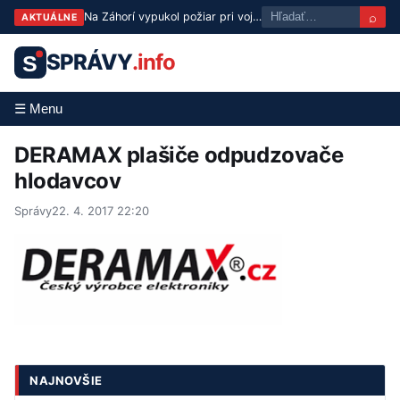
⌕
Na Záhorí vypukol požiar pri vojenskom technickom ústave, zasahujú hasiči
AKTUÁLNE
SPRÁVY
.info
S
☰ Menu
DERAMAX plašiče odpudzovače
hlodavcov
Správy
22. 4. 2017 22:20
NAJNOVŠIE