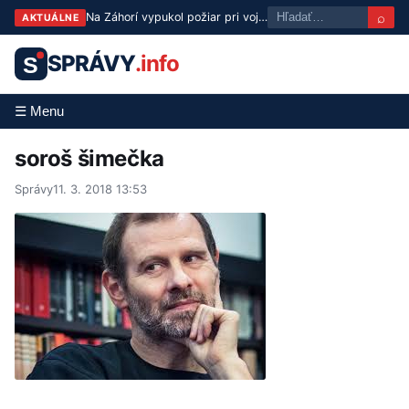
⌕
Na Záhorí vypukol požiar pri vojenskom technickom ústave, zasahujú hasiči
AKTUÁLNE
SPRÁVY
.info
S
☰ Menu
soroš šimečka
Správy
11. 3. 2018 13:53