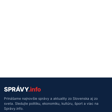
SPRÁVY
.info
Prinášame najnovšie správy a aktuality zo Slovenska aj zo
sveta. Sledujte politiku, ekonomiku, kultúru, šport a viac na
Správy.info.