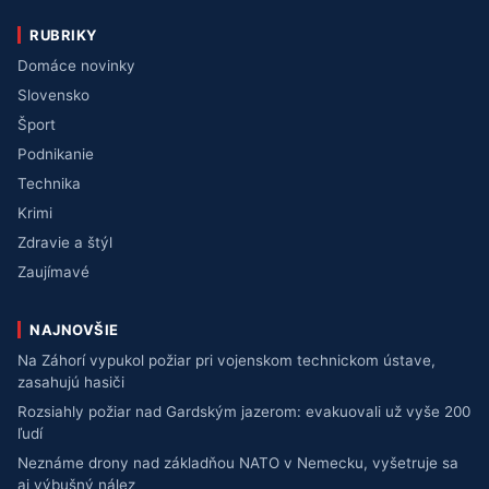
RUBRIKY
Domáce novinky
Slovensko
Šport
Podnikanie
Technika
Krimi
Zdravie a štýl
Zaujímavé
NAJNOVŠIE
Na Záhorí vypukol požiar pri vojenskom technickom ústave,
zasahujú hasiči
Rozsiahly požiar nad Gardským jazerom: evakuovali už vyše 200
ľudí
Neznáme drony nad základňou NATO v Nemecku, vyšetruje sa
aj výbušný nález