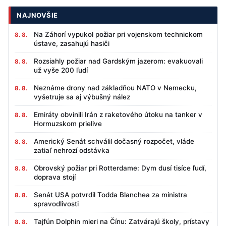
NAJNOVŠIE
Na Záhorí vypukol požiar pri vojenskom technickom
8. 8.
ústave, zasahujú hasiči
Rozsiahly požiar nad Gardským jazerom: evakuovali
8. 8.
už vyše 200 ľudí
Neznáme drony nad základňou NATO v Nemecku,
8. 8.
vyšetruje sa aj výbušný nález
Emiráty obvinili Irán z raketového útoku na tanker v
8. 8.
Hormuzskom prielive
Americký Senát schválil dočasný rozpočet, vláde
8. 8.
zatiaľ nehrozí odstávka
Obrovský požiar pri Rotterdame: Dym dusí tisíce ľudí,
8. 8.
doprava stojí
Senát USA potvrdil Todda Blanchea za ministra
8. 8.
spravodlivosti
Tajfún Dolphin mieri na Čínu: Zatvárajú školy, prístavy
8. 8.