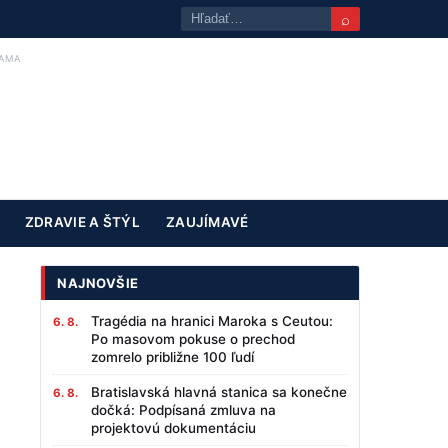
⌕
AMA
ZDRAVIE A ŠTÝL
ZAUJÍMAVÉ
NAJNOVŠIE
Tragédia na hranici Maroka s Ceutou:
6. 8.
Po masovom pokuse o prechod
zomrelo približne 100 ľudí
Bratislavská hlavná stanica sa konečne
6. 8.
dočká: Podpísaná zmluva na
projektovú dokumentáciu