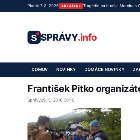
Piatok 7. 8. 2026
Tragédia na hranici Maroka s 
AKTUÁLNE
SPRÁVY
.info
S
DOMOV
NOVINKY
DOMÁCE NOVINKY
ZA
František Pitko organizát
Správy
29. 5. 2016 00:10