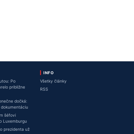
INFO
utou: Po
Všetky články
lo približne
RSS
konečne dočká:
ú dokumentáciu
m šéfovi
do Luxemburgu
o prezidenta už