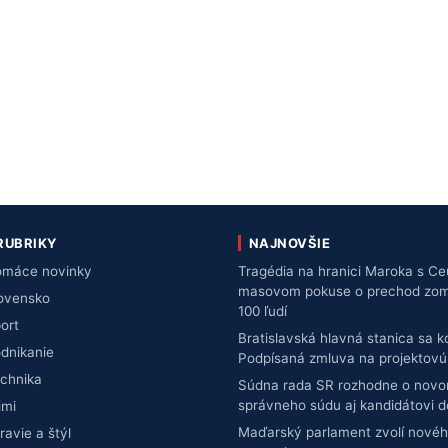
RUBRIKY
NAJNOVŠIE
máce novinky
Tragédia na hranici Maroka s Ce
masovom pokuse o prechod zomre
ovensko
100 ľudí
ort
Bratislavská hlavná stanica sa 
dnikanie
Podpísaná zmluva na projektov
chnika
Súdna rada SR rozhodne o novo
správneho súdu aj kandidátovi 
imi
Maďarský parlament zvolí novéh
ravie a štýl