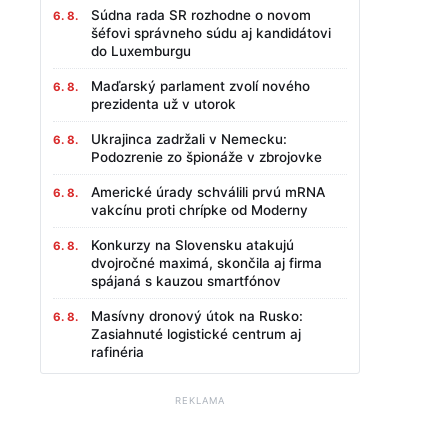
Súdna rada SR rozhodne o novom
6. 8.
šéfovi správneho súdu aj kandidátovi
do Luxemburgu
Maďarský parlament zvolí nového
6. 8.
prezidenta už v utorok
Ukrajinca zadržali v Nemecku:
6. 8.
Podozrenie zo špionáže v zbrojovke
Americké úrady schválili prvú mRNA
6. 8.
vakcínu proti chrípke od Moderny
Konkurzy na Slovensku atakujú
6. 8.
dvojročné maximá, skončila aj firma
spájaná s kauzou smartfónov
Masívny dronový útok na Rusko:
6. 8.
Zasiahnuté logistické centrum aj
rafinéria
REKLAMA