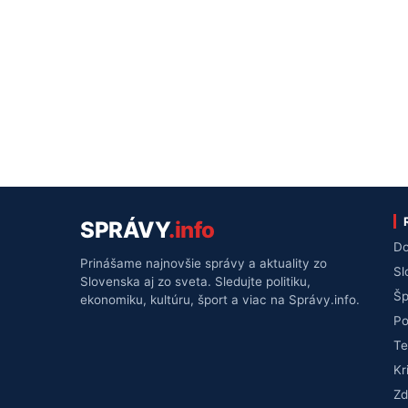
SPRÁVY
.info
Do
Prinášame najnovšie správy a aktuality zo
Sl
Slovenska aj zo sveta. Sledujte politiku,
Šp
ekonomiku, kultúru, šport a viac na Správy.info.
Po
Te
Kr
Zd