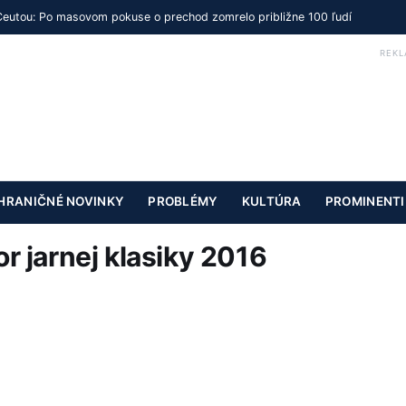
Ceutou: Po masovom pokuse o prechod zomrelo približne 100 ľudí
REKL
HRANIČNÉ NOVINKY
PROBLÉMY
KULTÚRA
PROMINENTI
or jarnej klasiky 2016