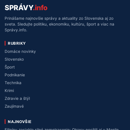
SPRÁVY
.info
Prinášame najnovšie správy a aktuality zo Slovenska aj zo
sveta. Sledujte politiku, ekonomiku, kultúru, šport a viac na
Správy.info.
RUBRIKY
Domáce novinky
Slovensko
Šport
Podnikanie
Technika
Krimi
Zdravie a štýl
Zaujímavé
NAJNOVŠIE
Filipíny zasiahlo silné zemetrasenie: Otrasy pocítili aj v Manile