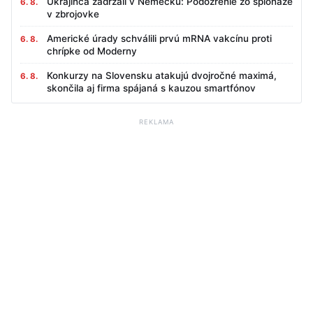
Ukrajinca zadržali v Nemecku: Podozrenie zo špionáže
6. 8.
v zbrojovke
Americké úrady schválili prvú mRNA vakcínu proti
6. 8.
chrípke od Moderny
Konkurzy na Slovensku atakujú dvojročné maximá,
6. 8.
skončila aj firma spájaná s kauzou smartfónov
REKLAMA