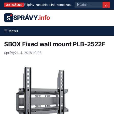
⌕
Filipíny zasiahlo silné zemetrasenie: Otrasy pocítili aj v Manile
AKTUÁLNE
SPRÁVY
.info
S
☰ Menu
SBOX Fixed wall mount PLB-2522F
Správy
21. 4. 2018 10:08