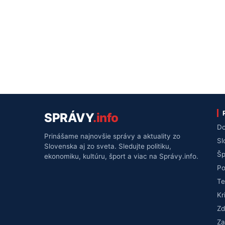
SPRÁVY
.info
Do
Prinášame najnovšie správy a aktuality zo
Sl
Slovenska aj zo sveta. Sledujte politiku,
Šp
ekonomiku, kultúru, šport a viac na Správy.info.
Po
Te
Kr
Zd
Za