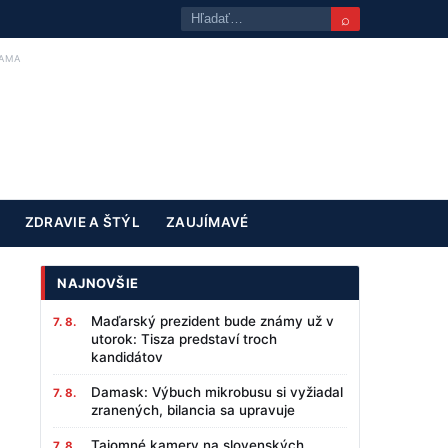
⌕
AMA
ZDRAVIE A ŠTÝL
ZAUJÍMAVÉ
NAJNOVŠIE
Maďarský prezident bude známy už v
7. 8.
utorok: Tisza predstaví troch
kandidátov
Damask: Výbuch mikrobusu si vyžiadal
7. 8.
zranených, bilancia sa upravuje
Tajomné kamery na slovenských
7. 8.