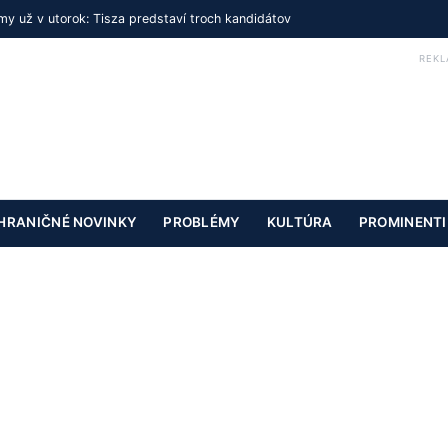
y už v utorok: Tisza predstaví troch kandidátov
REKL
HRANIČNÉ NOVINKY
PROBLÉMY
KULTÚRA
PROMINENTI