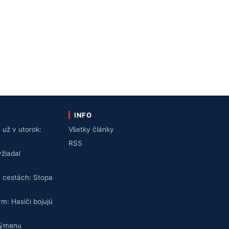
INFO
už v utorok:
Všetky články
v
RSS
žiadal
 cestách: Stopa
ym: Hasiči bojujú
výmenu