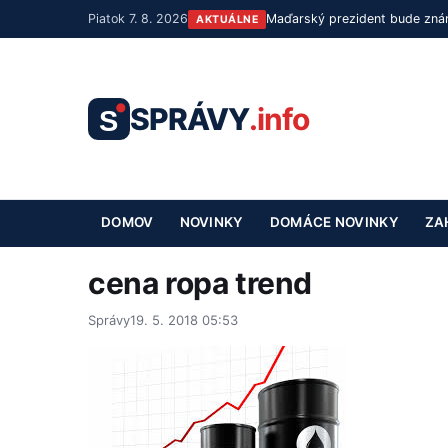
Piatok 7. 8. 2026
Maďarský prezident bude znám
AKTUÁLNE
SPRÁVY
.info
S
DOMOV
NOVINKY
DOMÁCE NOVINKY
ZA
cena ropa trend
Správy
19. 5. 2018 05:53