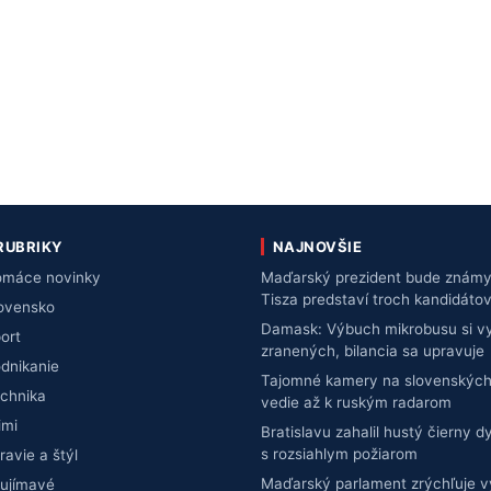
RUBRIKY
NAJNOVŠIE
máce novinky
Maďarský prezident bude známy 
Tisza predstaví troch kandidáto
ovensko
Damask: Výbuch mikrobusu si vy
ort
zranených, bilancia sa upravuje
dnikanie
Tajomné kamery na slovenských
chnika
vedie až k ruským radarom
imi
Bratislavu zahalil hustý čierny d
s rozsiahlym požiarom
ravie a štýl
Maďarský parlament zrýchľuje 
ujímavé