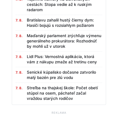
cestách: Stopa vedie až k ruským
radarom
Bratislavu zahalil hustý čierny dym:
7. 8.
Hasiči bojujú s rozsiahlym požiarom
Maďarský parlament zrýchľuje výmenu
7. 8.
generálneho prokurátora: Rozhodnúť
by mohli už v utorok
Lidl Plus: Vernostná aplikácia, ktorá
7. 8.
vám z nákupu zmaže až tretinu ceny
Senické kúpalisko dočasne zatvorilo
7. 8.
malý bazén pre zlú vodu
Streľba na thajskej škole: Počet obetí
7. 8.
stúpol na osem, páchateľ začal
vraždou starých rodičov
REKLAMA