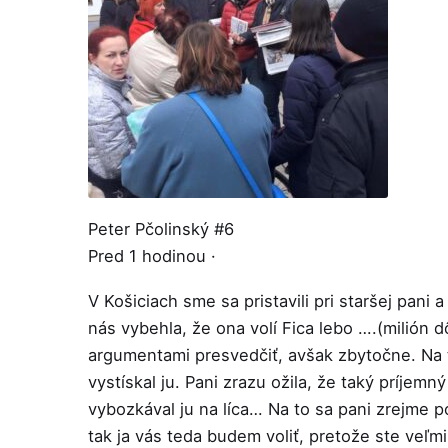
Peter Pčolinský #6
Pred 1 hodinou ·
V Košiciach sme sa pristavili pri staršej pani
nás vybehla, že ona volí Fica lebo ….(milión d
argumentami presvedčiť, avšak zbytočne. Na to
vystískal ju. Pani zrazu ožila, že taký príjemn
vybozkával ju na líca… Na to sa pani zrejme p
tak ja vás teda budem voliť, pretože ste veľm