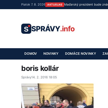
Piatok 7. 8. 2026
Maďarský prezident bude znám
AKTUÁLNE
SPRÁVY
.info
S
DOMOV
NOVINKY
DOMÁCE NOVINKY
ZA
boris kollár
Správy
14. 2. 2016 18:05