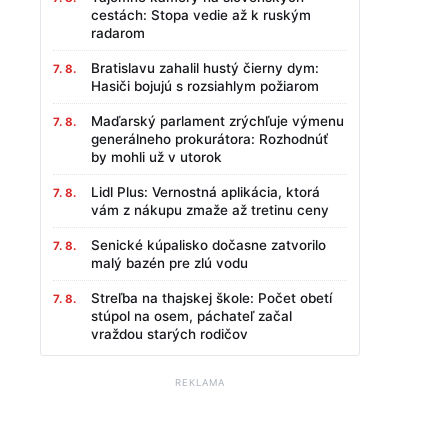
cestách: Stopa vedie až k ruským
radarom
Bratislavu zahalil hustý čierny dym:
7. 8.
Hasiči bojujú s rozsiahlym požiarom
Maďarský parlament zrýchľuje výmenu
7. 8.
generálneho prokurátora: Rozhodnúť
by mohli už v utorok
Lidl Plus: Vernostná aplikácia, ktorá
7. 8.
vám z nákupu zmaže až tretinu ceny
Senické kúpalisko dočasne zatvorilo
7. 8.
malý bazén pre zlú vodu
Streľba na thajskej škole: Počet obetí
7. 8.
stúpol na osem, páchateľ začal
vraždou starých rodičov
REKLAMA