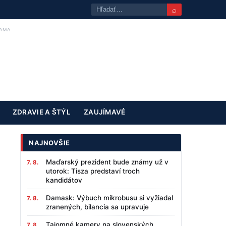
⌕
AMA
ZDRAVIE A ŠTÝL
ZAUJÍMAVÉ
NAJNOVŠIE
Maďarský prezident bude známy už v
7. 8.
utorok: Tisza predstaví troch
kandidátov
Damask: Výbuch mikrobusu si vyžiadal
7. 8.
zranených, bilancia sa upravuje
Tajomné kamery na slovenských
7. 8.