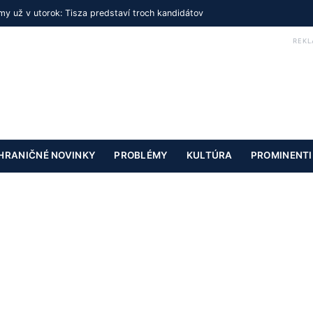
y už v utorok: Tisza predstaví troch kandidátov
REKL
HRANIČNÉ NOVINKY
PROBLÉMY
KULTÚRA
PROMINENTI