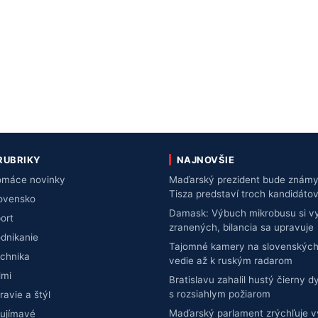
RUBRIKY
NAJNOVŠIE
máce novinky
Maďarský prezident bude známy 
Tisza predstaví troch kandidáto
ovensko
Damask: Výbuch mikrobusu si vy
ort
zranených, bilancia sa upravuje
dnikanie
Tajomné kamery na slovenských
chnika
vedie až k ruským radarom
imi
Bratislavu zahalil hustý čierny d
s rozsiahlym požiarom
ravie a štýl
Maďarský parlament zrýchľuje 
ujímavé