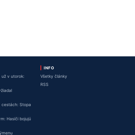
INFO
už v utorok:
Všetky články
v
RSS
žiadal
 cestách: Stopa
ym: Hasiči bojujú
výmenu