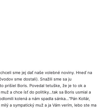
 a chceli sme jej dať naše volebné noviny. Hneď na
ôvodov sme dostali). Snažili sme sa ju
 prišiel Boris. Povedal tetuške, že je to ok a
ý muž a chce ísť do politiky…tak sa Boris usmial a
odlomili kolená a nám spadla sánka…“Pán Kollár,
i milý a sympatický muž a ja Vám verím, lebo ste ma