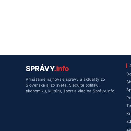
SPRÁVY
.info
Do
Prinášame najnovšie správy a aktuality zo
Sl
Slovenska aj zo sveta. Sledujte politiku,
Šp
ekonomiku, kultúru, šport a viac na Správy.info.
Po
Te
Kr
Zd
Za