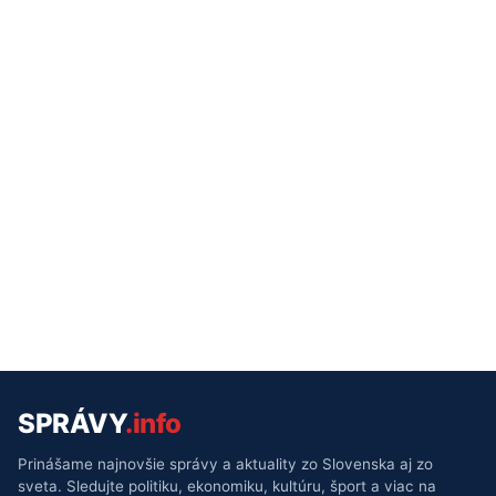
SPRÁVY
.info
Prinášame najnovšie správy a aktuality zo Slovenska aj zo
sveta. Sledujte politiku, ekonomiku, kultúru, šport a viac na