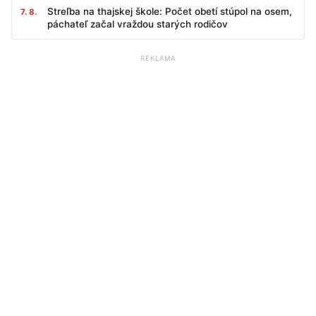
Streľba na thajskej škole: Počet obetí stúpol na osem,
7. 8.
páchateľ začal vraždou starých rodičov
REKLAMA