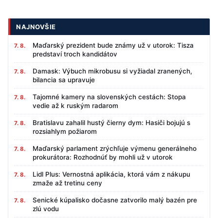
NAJNOVŠIE
Maďarský prezident bude známy už v utorok: Tisza
7. 8.
predstaví troch kandidátov
Damask: Výbuch mikrobusu si vyžiadal zranených,
7. 8.
bilancia sa upravuje
Tajomné kamery na slovenských cestách: Stopa
7. 8.
vedie až k ruským radarom
Bratislavu zahalil hustý čierny dym: Hasiči bojujú s
7. 8.
rozsiahlym požiarom
Maďarský parlament zrýchľuje výmenu generálneho
7. 8.
prokurátora: Rozhodnúť by mohli už v utorok
Lidl Plus: Vernostná aplikácia, ktorá vám z nákupu
7. 8.
zmaže až tretinu ceny
Senické kúpalisko dočasne zatvorilo malý bazén pre
7. 8.
zlú vodu