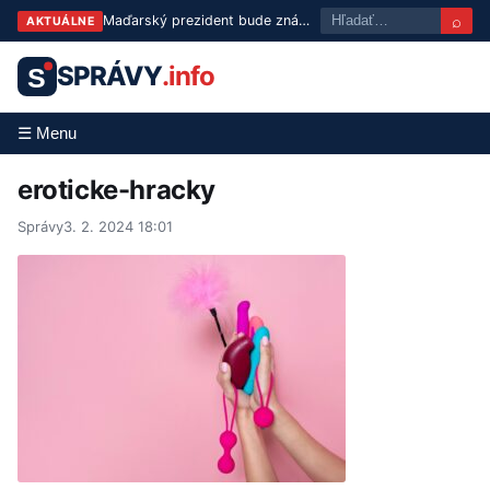
⌕
Maďarský prezident bude známy už v utorok: Tisza predstaví troch kandidátov
AKTUÁLNE
SPRÁVY
.info
S
☰ Menu
eroticke-hracky
Správy
3. 2. 2024 18:01