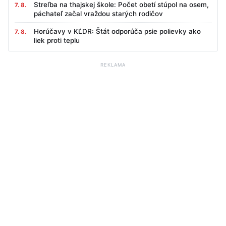
Streľba na thajskej škole: Počet obetí stúpol na osem,
7. 8.
páchateľ začal vraždou starých rodičov
Horúčavy v KĽDR: Štát odporúča psie polievky ako
7. 8.
liek proti teplu
REKLAMA