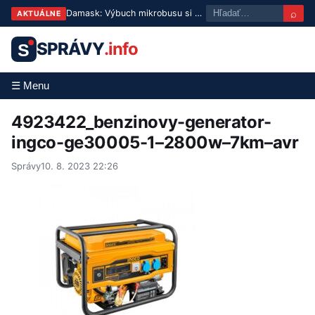
⌕
Damask: Výbuch mikrobusu si vyžiadal zranených, bilancia sa upravuje
AKTUÁLNE
SPRÁVY
.info
S
☰ Menu
4923422_benzinovy-generator-
ingco-ge30005-1–2800w–7km–avr
Správy
10. 8. 2023 22:26