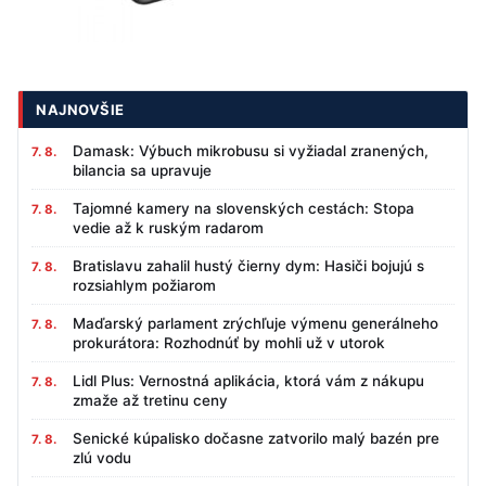
NAJNOVŠIE
Damask: Výbuch mikrobusu si vyžiadal zranených,
7. 8.
bilancia sa upravuje
Tajomné kamery na slovenských cestách: Stopa
7. 8.
vedie až k ruským radarom
Bratislavu zahalil hustý čierny dym: Hasiči bojujú s
7. 8.
rozsiahlym požiarom
Maďarský parlament zrýchľuje výmenu generálneho
7. 8.
prokurátora: Rozhodnúť by mohli už v utorok
Lidl Plus: Vernostná aplikácia, ktorá vám z nákupu
7. 8.
zmaže až tretinu ceny
Senické kúpalisko dočasne zatvorilo malý bazén pre
7. 8.
zlú vodu