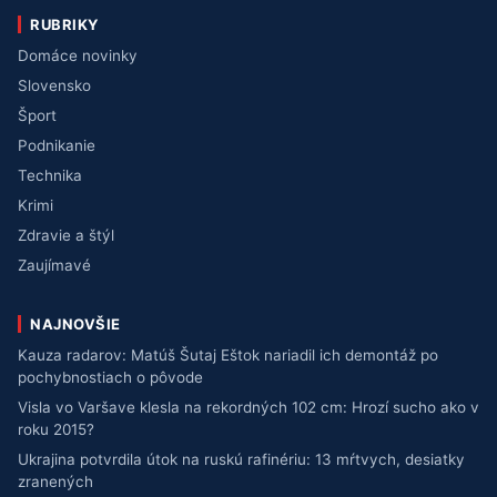
RUBRIKY
Domáce novinky
Slovensko
Šport
Podnikanie
Technika
Krimi
Zdravie a štýl
Zaujímavé
NAJNOVŠIE
Kauza radarov: Matúš Šutaj Eštok nariadil ich demontáž po
pochybnostiach o pôvode
Visla vo Varšave klesla na rekordných 102 cm: Hrozí sucho ako v
roku 2015?
Ukrajina potvrdila útok na ruskú rafinériu: 13 mŕtvych, desiatky
zranených