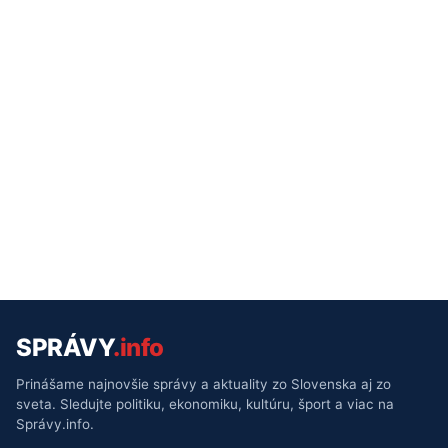
SPRÁVY
.info
Prinášame najnovšie správy a aktuality zo Slovenska aj zo
sveta. Sledujte politiku, ekonomiku, kultúru, šport a viac na
Správy.info.