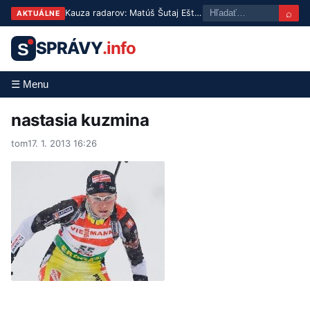
⌕
Kauza radarov: Matúš Šutaj Eštok nariadil ich demontáž po pochybnostiach o pôvode
AKTUÁLNE
SPRÁVY
.info
S
☰ Menu
nastasia kuzmina
tom
17. 1. 2013 16:26