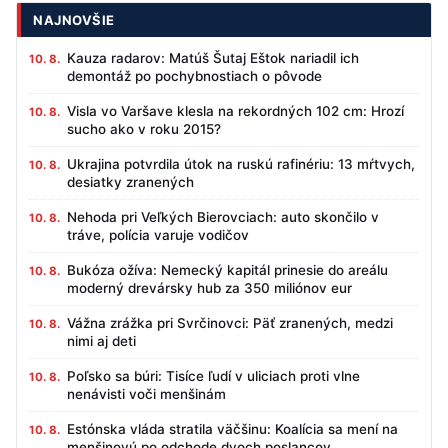
NAJNOVŠIE
Kauza radarov: Matúš Šutaj Eštok nariadil ich
10. 8.
demontáž po pochybnostiach o pôvode
Visla vo Varšave klesla na rekordných 102 cm: Hrozí
10. 8.
sucho ako v roku 2015?
Ukrajina potvrdila útok na ruskú rafinériu: 13 mŕtvych,
10. 8.
desiatky zranených
Nehoda pri Veľkých Bierovciach: auto skončilo v
10. 8.
tráve, polícia varuje vodičov
Bukóza ožíva: Nemecký kapitál prinesie do areálu
10. 8.
moderný drevársky hub za 350 miliónov eur
Vážna zrážka pri Svrčinovci: Päť zranených, medzi
10. 8.
nimi aj deti
Poľsko sa búri: Tisíce ľudí v uliciach proti vlne
10. 8.
nenávisti voči menšinám
Estónska vláda stratila väčšinu: Koalícia sa mení na
10. 8.
menšinovú po odchode dvoch poslancov