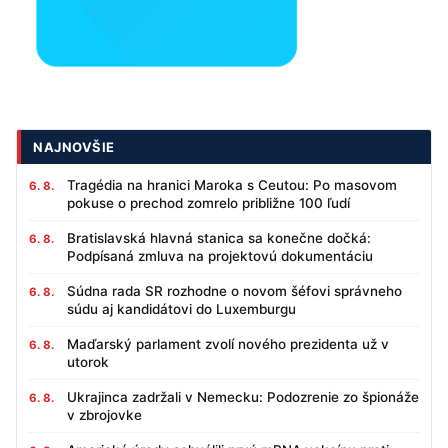
NAJNOVŠIE
Tragédia na hranici Maroka s Ceutou: Po masovom
6. 8.
pokuse o prechod zomrelo približne 100 ľudí
Bratislavská hlavná stanica sa konečne dočká:
6. 8.
Podpísaná zmluva na projektovú dokumentáciu
Súdna rada SR rozhodne o novom šéfovi správneho
6. 8.
súdu aj kandidátovi do Luxemburgu
Maďarský parlament zvolí nového prezidenta už v
6. 8.
utorok
Ukrajinca zadržali v Nemecku: Podozrenie zo špionáže
6. 8.
v zbrojovke