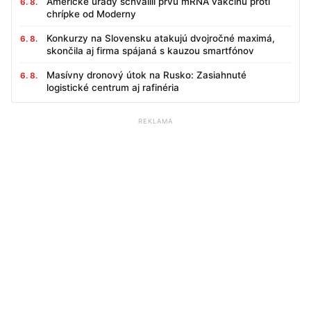
Americké úrady schválili prvú mRNA vakcínu proti
6. 8.
chrípke od Moderny
Konkurzy na Slovensku atakujú dvojročné maximá,
6. 8.
skončila aj firma spájaná s kauzou smartfónov
Masívny dronový útok na Rusko: Zasiahnuté
6. 8.
logistické centrum aj rafinéria
REKLAMA