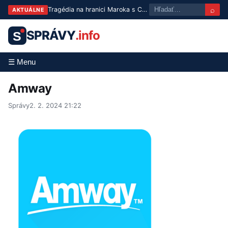
⌕
Tragédia na hranici Maroka s Ceutou: Po masovom pokuse o prechod zomrelo približne 100 ľudí
AKTUÁLNE
SPRÁVY
.info
S
☰ Menu
Amway
Správy
2. 2. 2024 21:22