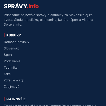
SPRÁVY
.info
Prinášame najnovšie správy a aktuality zo Slovenska aj zo
sveta. Sledujte politiku, ekonomiku, kultúru, šport a viac na
Správy.info.
RUBRIKY
Domáce novinky
Slovensko
Šport
Podnikanie
Technika
Krimi
Zdravie a štýl
Zaujímavé
NAJNOVŠIE
Tragédia na hranici Maroka s Ceutou: Po masovom pokuse o