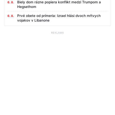
Biely dom rázne popiera konflikt medzi Trumpom a
6. 8.
Hegsethom
Prvé obete od prímeria: Izrael hlási dvoch mŕtvych
6. 8.
vojakov v Libanone
REKLAMA