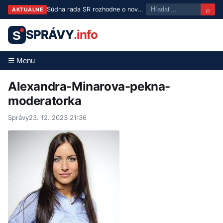
⌕
Súdna rada SR rozhodne o novom šéfovi správneho súdu aj kandidátovi do Luxemburgu
AKTUÁLNE
SPRÁVY
.info
S
☰ Menu
Alexandra-Minarova-pekna-
moderatorka
Správy
23. 12. 2023 21:36