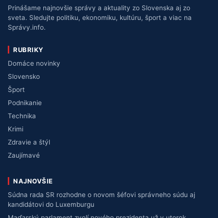
Prinášame najnovšie správy a aktuality zo Slovenska aj zo
sveta. Sledujte politiku, ekonomiku, kultúru, šport a viac na
Správy.info.
RUBRIKY
Domáce novinky
Slovensko
Šport
Podnikanie
Technika
Krimi
Zdravie a štýl
Zaujímavé
NAJNOVŠIE
Súdna rada SR rozhodne o novom šéfovi správneho súdu aj
kandidátovi do Luxemburgu
Maďarský parlament zvolí nového prezidenta už v utorok