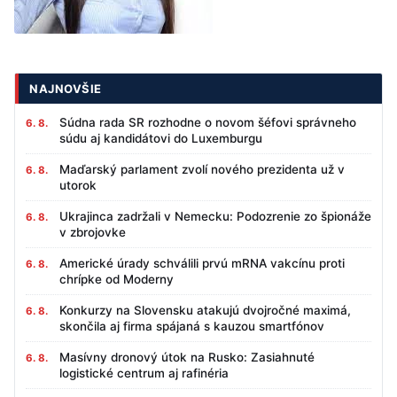
NAJNOVŠIE
Súdna rada SR rozhodne o novom šéfovi správneho
6. 8.
súdu aj kandidátovi do Luxemburgu
Maďarský parlament zvolí nového prezidenta už v
6. 8.
utorok
Ukrajinca zadržali v Nemecku: Podozrenie zo špionáže
6. 8.
v zbrojovke
Americké úrady schválili prvú mRNA vakcínu proti
6. 8.
chrípke od Moderny
Konkurzy na Slovensku atakujú dvojročné maximá,
6. 8.
skončila aj firma spájaná s kauzou smartfónov
Masívny dronový útok na Rusko: Zasiahnuté
6. 8.
logistické centrum aj rafinéria