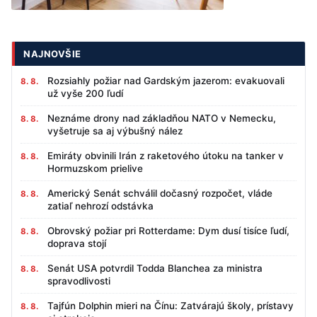
NAJNOVŠIE
Rozsiahly požiar nad Gardským jazerom: evakuovali
8. 8.
už vyše 200 ľudí
Neznáme drony nad základňou NATO v Nemecku,
8. 8.
vyšetruje sa aj výbušný nález
Emiráty obvinili Irán z raketového útoku na tanker v
8. 8.
Hormuzskom prielive
Americký Senát schválil dočasný rozpočet, vláde
8. 8.
zatiaľ nehrozí odstávka
Obrovský požiar pri Rotterdame: Dym dusí tisíce ľudí,
8. 8.
doprava stojí
Senát USA potvrdil Todda Blanchea za ministra
8. 8.
spravodlivosti
Tajfún Dolphin mieri na Čínu: Zatvárajú školy, prístavy
8. 8.