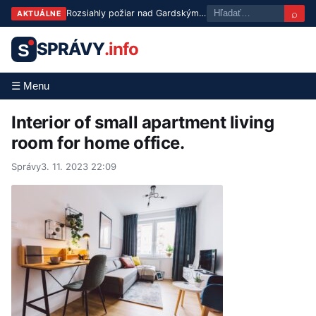
⌕
Rozsiahly požiar nad Gardským jazerom: evakuovali už vyše 200 ľudí
AKTUÁLNE
SPRÁVY
.info
S
☰ Menu
Interior of small apartment living
room for home office.
Správy
3. 11. 2023 22:09