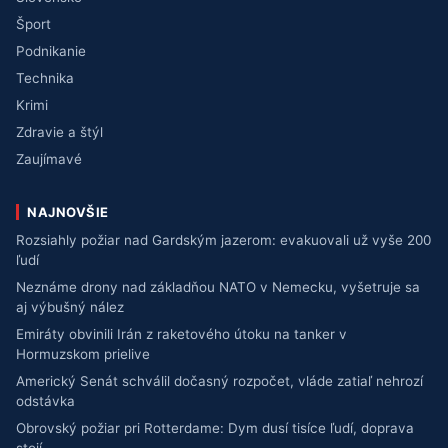
Šport
Podnikanie
Technika
Krimi
Zdravie a štýl
Zaujímavé
NAJNOVŠIE
Rozsiahly požiar nad Gardským jazerom: evakuovali už vyše 200
ľudí
Neznáme drony nad základňou NATO v Nemecku, vyšetruje sa
aj výbušný nález
Emiráty obvinili Irán z raketového útoku na tanker v
Hormuzskom prielive
Americký Senát schválil dočasný rozpočet, vláde zatiaľ nehrozí
odstávka
Obrovský požiar pri Rotterdame: Dym dusí tisíce ľudí, doprava