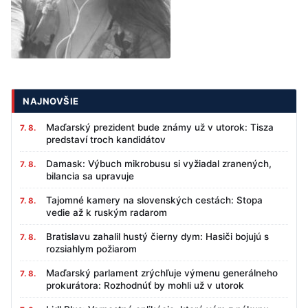
NAJNOVŠIE
Maďarský prezident bude známy už v utorok: Tisza
7. 8.
predstaví troch kandidátov
Damask: Výbuch mikrobusu si vyžiadal zranených,
7. 8.
bilancia sa upravuje
Tajomné kamery na slovenských cestách: Stopa
7. 8.
vedie až k ruským radarom
Bratislavu zahalil hustý čierny dym: Hasiči bojujú s
7. 8.
rozsiahlym požiarom
Maďarský parlament zrýchľuje výmenu generálneho
7. 8.
prokurátora: Rozhodnúť by mohli už v utorok