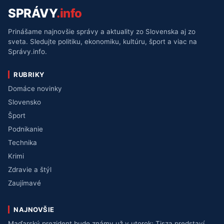
SPRÁVY
.info
Prinášame najnovšie správy a aktuality zo Slovenska aj zo
sveta. Sledujte politiku, ekonomiku, kultúru, šport a viac na
Správy.info.
RUBRIKY
Domáce novinky
Slovensko
Šport
Podnikanie
Technika
Krimi
Zdravie a štýl
Zaujímavé
NAJNOVŠIE
Maďarský prezident bude známy už v utorok: Tisza predstaví