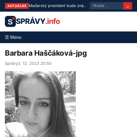
⌕
Maďarský prezident bude známy už v utorok: Tisza predstaví troch kandidátov
AKTUÁLNE
SPRÁVY
.info
S
☰ Menu
Barbara Haščáková-jpg
Správy
3. 12. 2023 20:50