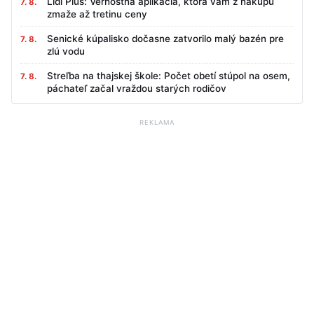
Lidl Plus: Vernostná aplikácia, ktorá vám z nákupu
7. 8.
zmaže až tretinu ceny
Senické kúpalisko dočasne zatvorilo malý bazén pre
7. 8.
zlú vodu
Streľba na thajskej škole: Počet obetí stúpol na osem,
7. 8.
páchateľ začal vraždou starých rodičov
REKLAMA